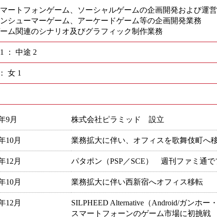
スマートフォンゲーム、ソーシャルゲームの企画開発および運
コンシューマーゲーム、アーケードゲーム等の企画開発業務
ゲーム関連のシナリオ及びグラフィック制作業務
1 ： 中途 2
： 女 1
1年9月
株式会社ピラミッド 設立
3年10月
業務拡大に伴い、オフィスを歌舞伎町へ
7年12月
パタポン（PSP／SCE） 週刊ファミ通
9年10月
業務拡大に伴い西新宿へオフィス移転
0年12月
SILPHEED Alternative（Andro
スマートフォーンのゲーム市場に初挑戦