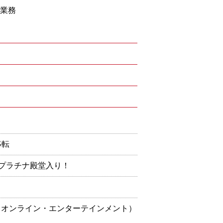
営業務
移転
でプラチナ殿堂入り！
id/ガンホー・オンライン・エンターテインメント）