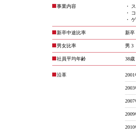
事業内容
・ 
・ 
・ 
新卒中途比率
新卒 
男女比率
男 3 
社員平均年齢
38歳
沿革
200
200
200
200
201