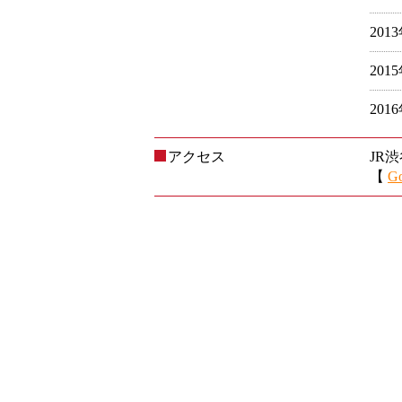
201
201
201
アクセス
JR
【
G