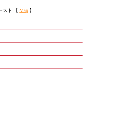
ースト 【
Map
】